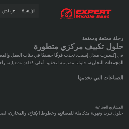
خطي
الرئيسية
من نحن
لى
لمحتوى
رحلة ممتعة وممتعة
حلول تكييف مركزي متطورة
في
إكسبرت ميدل إيست
،
نحدث فرقًا حقيقيًا في بيئات العمل والم
المجمعات التجارية
، حلولنا مصممة لتحقيق أعلى كفاءة تشغيلية،
راح
الصناعات التي نخدمها
المشاريع الصناعية
حلول تبريد وتهوية متكاملة
للمصانع، وخطوط الإنتاج، والمخازن
، لضم