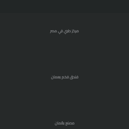
مركز طبي في مصر
فندق فخم بعمان
مصنع بعٌمان