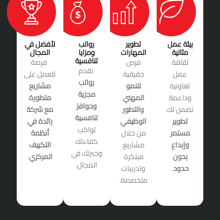
تطوير
رواتب
لأفضل في
المهارات
ومزايا
المجال
تنافسية
فرص
فرصة
نقدم
حقيقية
للعمل على
رواتب
للنمو
مشاريع
مجزية
المهني
متطورة
وحوافز
والتطور
مع شركة
تنافسية
الوظيفي
رائدة في
تواكب
من خلال
أنظمة
كفاءتك
مشاريع
التكييف
وخبرتك في
مبتكرة
المركزي
.
المجال.
وتدريبات
متخصصة.