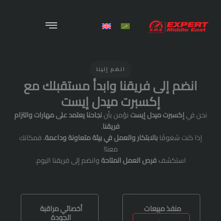
X
الرئيسية
انضم إلينا
من نحن
ى فريقنا وابدأ مستقبلك مع
إكسبرت ميدل إيست
المنتجات
ميدل إيست
نؤمن بأن
نجاحنا يعتمد على مهارات والتزام
المشروعات
فريقنا
.
ا
بالابتكار والعمل في بيئة متعاونة وداعمة
، فمكانك
الوظائف
معنا!
ف
فرص العمل المتاحة
وانضم إلى فريقنا اليوم.
الخدمات
اتصل بنا
بيعات
أخصائي مراقبة
المدونة
الجودة