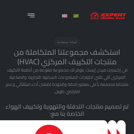
X
الرئيسية
لماذا منتجاتنا
من نحن
جموعتنا المتكاملة من
كييف المركزي (HVAC)
المنتجات
، بنوفر لك مجموعة متنوعة من أنظمة التكييف
المشروعات
تياجات المشروعات السكنية، التجارية، والصناعية.
معايير الدقة والجودة لضمان أداء استثنائي وعمر
الوظائف
افتراضي طويل.
الخدمات
 التدفئة والتهوية وتكييف الهواء
الخاصة بنا مع:
اتصل بنا
المدونة