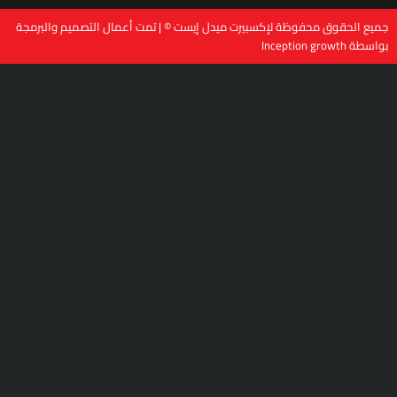
بيرت ميدل إيست © | تمت أعمال التصميم والبرمجة