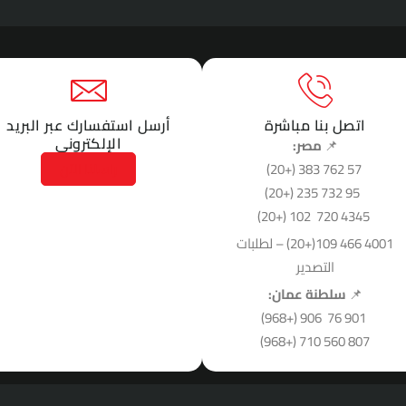
اتصل بنا مباشرة
أرسل استفسارك عبر البريد
الإلكتروني
📌
مصر:
57 762 383 (+20)
راسلنا الآن
95 732 235 (+20)
4345 720 102 (+20)
4001 466 109(+20) – لطلبات
التصدير
📌
سلطنة عمان:
76 901 906 (+968)
807 560 710 (+968)