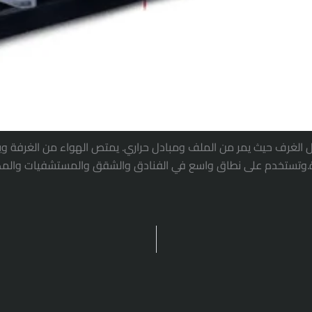
 الغرف حيث يمر من الملف ومبادل حراري. يمتص الهواء من الغرفة ويمر
.وتستخدم على نطاق واسع في الفنادق والشقق والمستشفيات والمكات